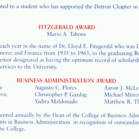
ors Convoca
J., SJ
;
Nantais, David E., SJ
;
Staudenmaier, John A., SJ
Allemon, Kimberly M.
;
Anderson, Mary Colleen
;
Andrzejak, T
nisse
;
Barren, Brandy
;
Bean, Mitchel D.
;
Bennett, Sue-Ellen
;
Byrd, Aaron C.
;
Caldwell, Pamela V.
;
Campbell, Danielle L.
;
Cass
rt, Morgan
;
Davis, Delexie P.
;
Delfine, Darnella McDaniel
;
Di