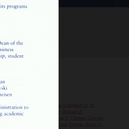
tion
im
;
Arnautovic, Admir
;
Artiaga, LaShawn D.
;
B
;
Borowska, Danuta B.
;
Bowen, William E.
;
idy, Mathew S.
;
Charles, Lahai S.
;
Clinton, Denise
akow, Guy
;
DiLegge, Pasqualina
;
Dunne, Brian P.
;