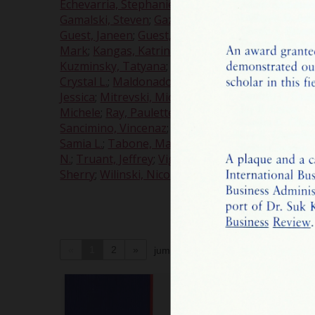
Echevarria, Stephanie L.
;
Eggleston, Jenny
;
Ezema
Gamalski, Steven
;
Gazdag, Christopher P.
;
Germay
Guest, Janeen
;
Guest, Janelle
;
Guy, Treena L.
;
Har
Mark
;
Kangas, Katrina
;
Kostrzeba, Nicholas
;
Kozi
Kuzminsky, Tatyana
;
Langer, Renee M.
;
LaRocca,
Crystal L.
;
Maldonado, Yadira
;
Manes, Karrie
;
Maz
Jessica
;
Mitrevski, Michael
;
Moccia, Melissa D.
;
Mo
Michele
;
Ray, Paulette D.
;
Robertson, Tiffany D.
;
Sancimino, Vincenaz
;
Sawyer, Yardley D.
;
Shikhma
Samia L.
;
Tabone, Mario A.
;
Taucher, Nichole T.
;
N.
;
Truant, Jeffrey
;
Viggiano, Jennifer
;
Wakeland,
Sherry
;
Wilinski, Nicole D.
;
Witkowski, D'Anne T.
;
«
1
2
»
jump to page
of