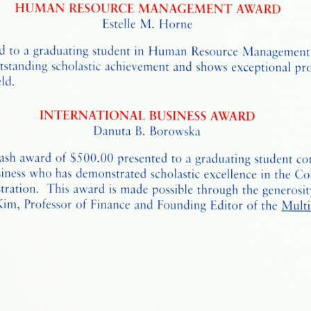
duka, Sr. Fidelis
;
Ferguson, Robert T.
;
Flores, Augusto C.
;
Fre
, Carrie L.
;
Gillis, Paula M.
;
Glad, Daniel W.
;
Golson, Crystal L.
bour, Andrew J.
;
Hartley, James P.
;
Hines, Elizabeth
;
Horne, Es
ara, Christopher
;
Krozek, Emily A.
;
Krystyniak, Jean
;
Kustarz, 
 Matthew J.
;
Latimer-Knight, George H.
;
Leclerc, Gina
;
Ledfor
zola, Margherita R.
;
McGrath, Jessica A.
;
McLean, Aaron J.
;
Me
line, Martha B.
;
Norris, Lisa
;
Norwood, Constance K.
;
Paluzz
Rodgers, Noorel A.
;
Rodriguez, Kellyann Q.
;
Rogers, LaJuanda
n, Zina
;
Simpson, Michelle L.
;
Slezak, Daniel
;
Slimak, Jesse
;
S
Terry, Reginald C.
;
Thacker, Sheila J.
;
Theisen, Matthew R.
;
Th
 Dean Andrew
;
Walker, Cherie
;
Webb, Stephanie Y.
;
Wheeler, 
Zigouras, Pete