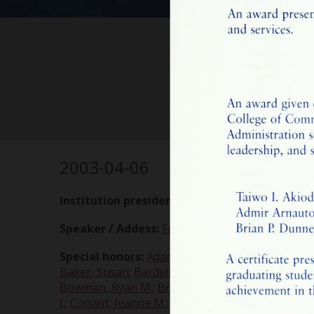
Hon
2003-04-06
Institution president:
Fay, Maureen A., O.P.
Speaker / Addess:
Franklin, John T.
;
Kelly, Justin 
Special honors:
Adams, Akelia
;
Akiode, Taiwo I.
;
Baker, Susan
;
Bardelline, Stephen J.
;
Barraza, De
Bowman, Ryan M.
;
Braun, Jill
;
Braun, Jill Kristen
;
J.
;
Conant, Jeanne M.
;
Danciu, Ruxandra
;
Davenpo