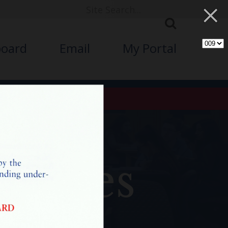
×
board
Email
My Portal
vocation
chives