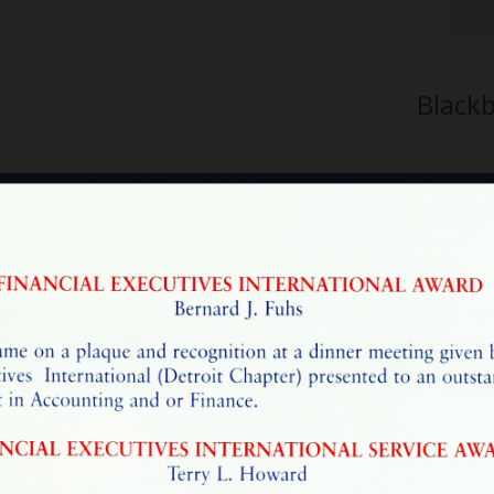
Black
ves
Special Collections
Honors Con
versity Ar