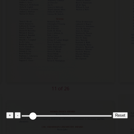
11 of 26
+
-
Reset