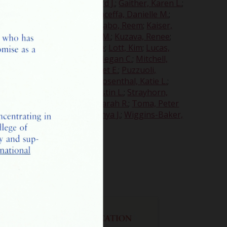
eman, Emily J.
;
Fuhs, Bernard J.
;
Gaither, Karen L.
;
;
Goodson, Rocelious III
;
Graceffa, Danielle M.
;
telle M.
;
Howard, Terry L.
;
Jabo, Reem
;
Kaiser,
Michelle C.
;
Kutskill, Rachel M.
;
Kuzava, Renee
;
d, Ronald
;
Lopez, Annemarie
;
Lott, Kim
;
Lucas,
aly, Marcia D.
;
Messmer, Megan C.
;
Mitchell,
i, Dominic
;
Priestaf, Margaret E.
;
Puzzuoli,
 S.
;
Rohrbach, Barbara D.
;
Rosenthal, Katie L.
;
orscher, Linda
;
St. Peter, Austin L.
;
Strayhorn,
omas, Bryan
;
Thompson, Sarah R.
;
Toma, Peter
Kathleen F.
;
Wheeler, LaTonya J.
;
Wiggins-Baker,