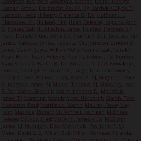
Goodman, Marjorie
;
Goodnow, Nathan
;
Halter, George
;
Haman, Arthur
;
Harbrecht, Paul P., SJ
;
Hardwick, Clyde T.
;
Harmon, Herb
;
Hilberry, Clarence B., Dr.
;
Hoffman, H.
Theodore, Dr.
;
Holland, Tim
;
Holm, Celeste
;
Hopkins, John,
SJ
;
Horan, Gail
;
Huddleston, James
;
Hughes, Herman, SJ
;
Hunt, Donald
;
Hunt, Donald C.
;
Hurlbert, Bob
;
Jacques, Ken
;
Janisz, Tadeusz
;
Janisz, Tadeusz, Dr.
;
Johnson, Lyndon B.
;
Jones, Dan H.
;
Joyce, William Kelly
;
Kazmierczak, Gerald
;
Kean, Helen
;
Kean, Helen E.
;
Kearns, Robert J., SJ
;
Kenton,
Stan
;
Kolensik, Walter B., Dr.
;
Kovac, L. Robert
;
Kowalczyk,
Leon S.
;
Landuyt, Bernard, Dr.
;
Large, Don
;
Leichtweiss,
Charles
;
Leon, Bruno
;
Lihvar, Frank P., SJ
;
Magmer, James,
SJ
;
Magner, James, SJ
;
Maher, Thomas, SJ
;
Mahoney, John
F., Dr.
;
Mains, Gilbert J.
;
Maliet, Leonard D.
;
Mansfield,
James T.
;
Mansour, Joseph
;
Marr, Herbert J.
;
Marsh, Tom
;
Massaron, Paul
;
Matthews, Martin
;
Maurer, Dave
;
May,
John
;
Mazzola, Robert
;
McDonnell, Kathleen
;
McEntee,
Helene
;
McEvoy, Fred
;
McGlynn, James V., SJ
;
McGlynn,
James, SJ
;
McKnight, Dick
;
McNichols, Rev. John P., SJ
;
Meier, David E., SJ
;
Miller, Bob
;
Miller, Norman
;
Miranda,
Constancio
;
Montoya, Carlos
;
Muller, Herman J., SJ
;
Mulroy,