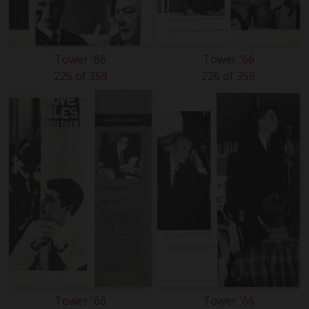
Tower '66
Tower '66
225 of 359
226 of 359
Tower '66
Tower '66