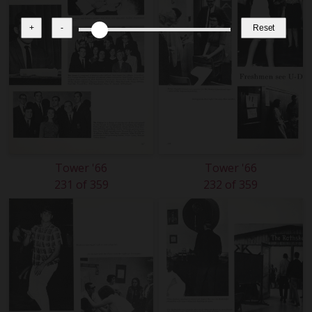
+
-
Reset
Tower '66
Tower '66
231 of 359
232 of 359