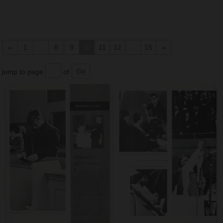
«
1
...
8
9
10
11
12
...
15
»
jump to page
of