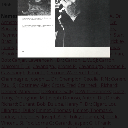
1966
Names:
Albright, R. Gerard, SJ
;
Arlinghaus, Francis A., Dr.
;
Armstrong, Louis
;
Azraai, Zain
;
Baralt, A. Raymond, Dr.
;
Barath, Desire
;
Berkowski, Joseph A.
;
Birks, Ray
;
Birks,
Raymond
;
Blass, Gerhard, Dr.
;
Bolin, Robert
;
Booker, Stan
;
Brazil, Lloyd
;
Brennan, Thomas
;
Brey, Albert, Col.
;
Brickley,
James
;
Britt, Laurence V., Very Rev, SJ
;
Brooker, Thomas
;
Brooker, Tom
;
Brubeck, Dave
;
Caine, James P., SJ
;
Calihan,
Bob
;
Canjar, Lawrence N., Dr.
;
Carron, L. V., SJ
;
Carron,
Malcolm T., SJ
;
Cavanagh, Jerome P.
;
Cavanaugh, Jerome P.
;
Cavanaugh, Patric L.
;
Cerrone, Warren, Lt. Col.
;
Champagne, Joseph L., Dr.
;
Champion, Cecelia, R.N.
;
Conen,
Paul, SJ
;
Costinew, Alex
;
Cross, Fred
;
Czarnecki, Richard
;
Demler, Marvin C.
;
DeRonne, Sally
;
DeWitt, Henricks
;
Dietz,
Tony
;
Donoghue, M. Joseph
;
Donoso, Anton, Dr.
;
Dorais,
Richard
;
Durant, Bob
;
Dziuba, Henry F., Dr.
;
Elgart, Lou
;
Ellington, Duke
;
Emmet, Thomas
;
Emmet, Thomas A.
;
Farley, John
;
Foley, Joseph A., SJ
;
Foley, Joseph, SJ
;
Forde,
Vincent, SJ
;
Fox, Lorne G.
;
Gerardi, Jasper
;
Gill, Frank
;