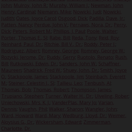
John
;
Mulroy, John R.
;
Murphy, William J.
;
Newman, John
Henry, Cardinal
;
Niemann, Mike
;
Nowicki, Judi
;
Nowicki,
Judith
;
Oates, Joyce Carol
;
Osgood, Dick
;
Padilla, Dave, Jr.
;
Patten, Nancy
;
Perdue, John V.
;
Pernaws, Nora, Dr.
;
Perry,
Dick
;
Peters, Robert M.
;
Phillips, J. Paul
;
Poole, Walter
;
Porter, Thomas E., SJ
;
Rabe, Bill
;
Reda, Tony
;
Reid, Roy
;
Reinhard, Paul, Dr.
;
Ritchie, Bill V., Dr.
;
Roddy, Peter J.
;
Rodriguez, Albert
;
Romney, George
;
Romney, George W.
;
Rozycki, Jerome, Dr.
;
Ruddy, Gerry
;
Ruotolo, Renato
;
Rush,
Bill
;
Rutkowski, Edwin, Dr.
;
Sanders, John W.
;
Schaffner,
Maureen
;
Shadrick, Fred W.
;
Shuey, John, Dr.
;
Smith, Joyce
O.
;
Stackpoole, James
;
Stackpoole, Jim
;
Steinbach, Everett
M.
;
Steiner, Celestin J., SJ
;
Tallieu, Leo
;
Tenbush, Al
;
Thomas, Bob
;
Thomas, Robert
;
Thompson, James
;
Trupiano, Stephen
;
Turner, Walter H., Dr.
;
Ulveling, Rober
;
Uniechowski, Mrs. K. J.
;
VanderPlas, Mary Jo
;
Varian,
Dennis
;
Vaughn, Phil
;
Walker, Sharon
;
Wangler, John
;
Ward, Howard
;
Ward, Mary
;
Wedburg, Lloyd, Dr.
;
Weimer,
Aloysius G., Dr.
;
Wickersham, Edward
;
Zimmerman,
Charlotte, Dr.