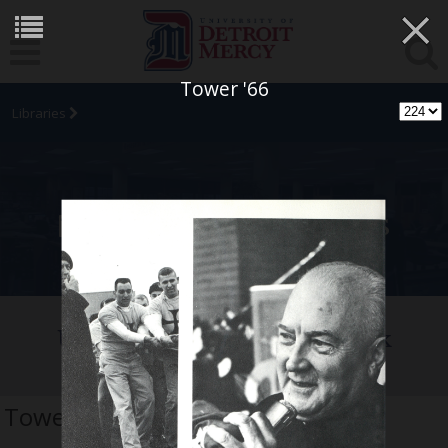
×
Tower '66
Libraries
University Archives
University of Detroit Yearbook
Collection
Tower '66