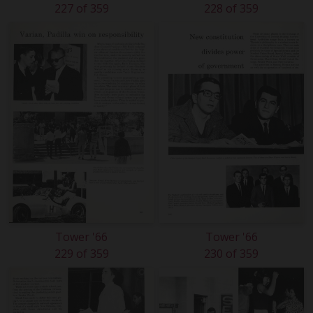
227 of 359
228 of 359
Tower '66
Tower '66
229 of 359
230 of 359