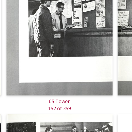
65 Tower
152 of 359