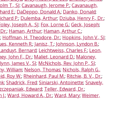
olm T., SJ
;
Cavanaugh, Jerome P.
;
Cavanaugh,
hard E.
;
DaDeppo, Donald A.
;
Danko, Donald
;
ichard P.
;
Dulemba, Arthur
;
Dziuba, Henry F., Dr.
;
Foley, Joseph A., SJ
;
Fox, Lorne G.
;
Geck, Joseph
;
 Dr.
;
Haman, Arthur
;
Haman, Arthur C.
;
.
;
Hoffman, H. Theodore, Dr.
;
Hopkins, John V., SJ
;
ues, Kenneth R.
;
Janisz, T.
;
Johnson, Lyndon B.
;
Landuyt, Bernard
;
Leichtweiss, Charles F.
;
Leon,
y, John F., Dr.
;
Maliet, Leonard D.
;
Maloney,
ynn, James V., SJ
;
McNichols, Rev. John P., SJ
;
y, William
;
Nelson, Thomas
;
Nichols, Ralph G.,
id, Roy W.
;
Rheinhard, Paul M.
;
Ritchie, B. V., Dr.
;
nk
;
Shadrick, Fred
;
Siniarski, Antoinette
;
Snavely,
zczepaniak, Edward
;
Teller, Edward, Dr.
;
 J.
;
Ward, Howard A., Dr.
;
Ward, Mary
;
Weimer,