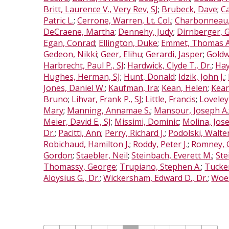
Britt, Laurence V., Very Rev, SJ
;
Brubeck, Dave
;
Ca
Patric L.
;
Cerrone, Warren, Lt. Col.
;
Charbonneau,
DeCraene, Martha
;
Dennehy, Judy
;
Dirnberger, 
Egan, Conrad
;
Ellington, Duke
;
Emmet, Thomas A
Gedeon, Nikki
;
Geer, Elihu
;
Gerardi, Jasper
;
Goldw
Harbrecht, Paul P., SJ
;
Hardwick, Clyde T., Dr.
;
Hay
Hughes, Herman, SJ
;
Hunt, Donald
;
Idzik, John J.
;
Jones, Daniel W.
;
Kaufman, Ira
;
Kean, Helen
;
Kear
Bruno
;
Lihvar, Frank P., SJ
;
Little, Francis
;
Loveley
Mary
;
Manning, Annamae S.
;
Mansour, Joseph A.
Meier, David E., SJ
;
Missimi, Dominic
;
Molina, Jos
Dr.
;
Pacitti, Ann
;
Perry, Richard J.
;
Podolski, Walte
Robichaud, Hamilton J.
;
Roddy, Peter J.
;
Romney, 
Gordon
;
Staebler, Neil
;
Steinbach, Everett M.
;
Ste
Thomassy, George
;
Trupiano, Stephen A.
;
Tucker
Aloysius G., Dr.
;
Wickersham, Edward D., Dr.
;
Woes