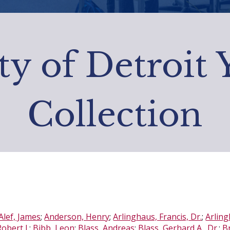
ty of Detroit
Collection
Alef, James
;
Anderson, Henry
;
Arlinghaus, Francis, Dr.
;
Arling
obert J.
;
Bibb, Leon
;
Blass, Andreas
;
Blass, Gerhard A., Dr.
;
Br