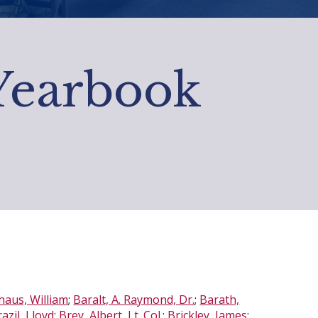
 Yearbook
haus, William
;
Baralt, A. Raymond, Dr.
;
Barath,
azil, Lloyd
;
Brey, Albert, Lt. Col.
;
Brickley, James
;