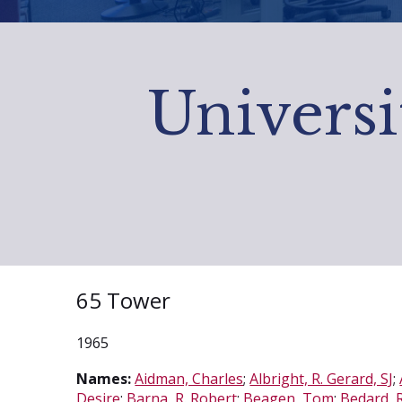
Universi
65 Tower
1965
Names:
Aidman, Charles
;
Albright, R. Gerard, SJ
;
Desire
;
Barna, R. Robert
;
Beagen, Tom
;
Bedard, R