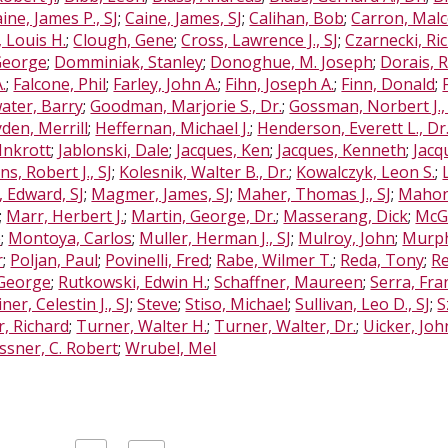
ine, James P., SJ
;
Caine, James, SJ
;
Calihan, Bob
;
Carron, Malc
 Louis H.
;
Clough, Gene
;
Cross, Lawrence J., SJ
;
Czarnecki, Ric
George
;
Domminiak, Stanley
;
Donoghue, M. Joseph
;
Dorais, R
.
;
Falcone, Phil
;
Farley, John A.
;
Fihn, Joseph A.
;
Finn, Donald
;
ater, Barry
;
Goodman, Marjorie S., Dr.
;
Gossman, Norbert J.,
den, Merrill
;
Heffernan, Michael J.
;
Henderson, Everett L., Dr
Inkrott
;
Jablonski, Dale
;
Jacques, Ken
;
Jacques, Kenneth
;
Jacq
ns, Robert J., SJ
;
Kolesnik, Walter B., Dr.
;
Kowalczyk, Leon S.
;
, Edward, SJ
;
Magmer, James, SJ
;
Maher, Thomas J., SJ
;
Mahone
;
Marr, Herbert J.
;
Martin, George, Dr.
;
Masserang, Dick
;
McGl
e
;
Montoya, Carlos
;
Muller, Herman J., SJ
;
Mulroy, John
;
Murph
r
;
Poljan, Paul
;
Povinelli, Fred
;
Rabe, Wilmer T.
;
Reda, Tony
;
Re
George
;
Rutkowski, Edwin H.
;
Schaffner, Maureen
;
Serra, Fra
iner, Celestin J., SJ
;
Steve
;
Stiso, Michael
;
Sullivan, Leo D., SJ
;
S
, Richard
;
Turner, Walter H.
;
Turner, Walter, Dr.
;
Uicker, John
sner, C. Robert
;
Wrubel, Mel