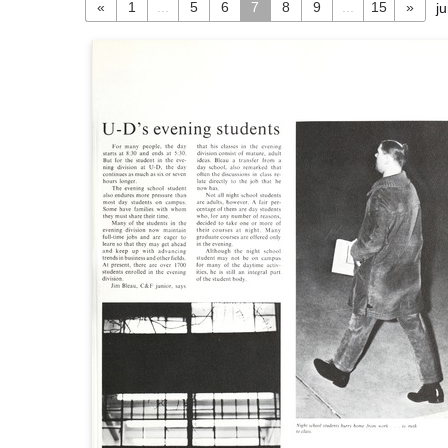
«
1
...
5
6
7
8
9
...
15
»
j