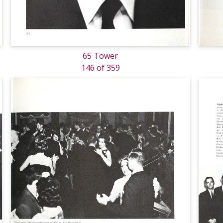
65 Tower
146 of 359