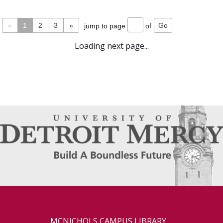
«
1
2
3
»
jump to page
of
Loading next page...
MCNICHOLS CAMPUS LIBRARY